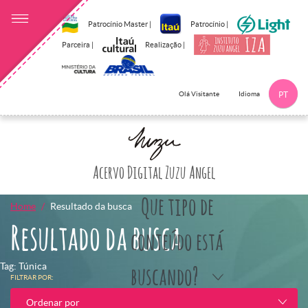
Patrocínio Master |
Patrocínio |
Parceira |
Realização |
Idioma
Olá Visitante
PT
Clique aqui p
Acervo Digital Zuzu Angel
Que tipo de
Home
Resultado da busca
Resultado da busca
conteúdo está
Tag: Túnica
buscando?
FILTRAR POR:
Ordenar por