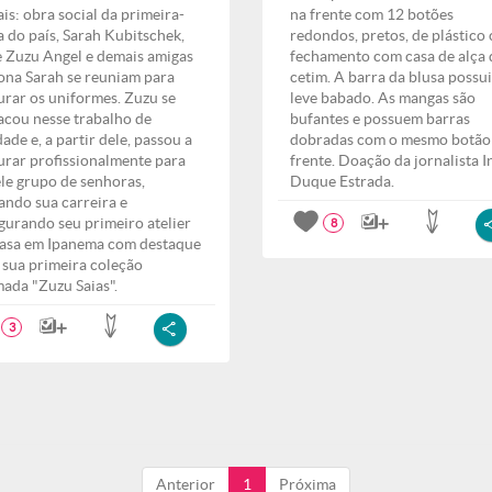
ais: obra social da primeira-
na frente com 12 botões
 do país, Sarah Kubitschek,
redondos, pretos, de plástico
 Zuzu Angel e demais amigas
fechamento com casa de alça 
ona Sarah se reuniam para
cetim. A barra da blusa possu
urar os uniformes. Zuzu se
leve babado. As mangas são
acou nesse trabalho de
bufantes e possuem barras
dade e, a partir dele, passou a
dobradas com o mesmo botão
urar profissionalmente para
frente. Doação da jornalista I
le grupo de senhoras,
Duque Estrada.
iando sua carreira e
gurando seu primeiro atelier
8
asa em Ipanema com destaque
 sua primeira coleção
ada "Zuzu Saias".
3
Anterior
1
Próxima