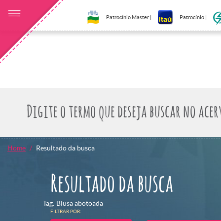
Patrocínio Master |
Patrocínio |
Home
Resultado da busca
Resultado da busca
Tag: Blusa abotoada
FILTRAR POR: