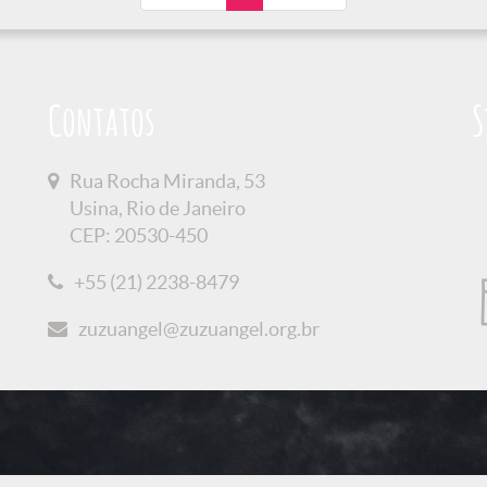
Contatos
S
Rua Rocha Miranda, 53
Usina, Rio de Janeiro
CEP: 20530-450
+55 (21) 2238-8479
zuzuangel@zuzuangel.org.br