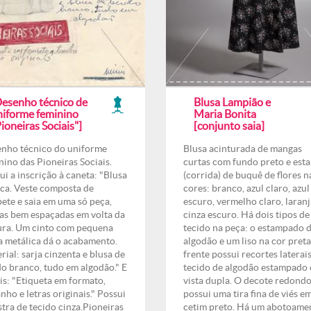
Desenho técnico de
Blusa Lampião e
niforme feminino
Maria Bonita
ioneiras Sociais"]
[conjunto saia]
nho técnico do uniforme
Blusa acinturada de mangas
nino das Pioneiras Sociais.
curtas com fundo preto e est
ui a inscrição à caneta: "Blusa
(corrida) de buquê de flores n
ca. Veste composta de
cores: branco, azul claro, azul
ete e saia em uma só peça,
escuro, vermelho claro, laranj
as bem espaçadas em volta da
cinza escuro. Há dois tipos de
ura. Um cinto com pequena
tecido na peça: o estampado 
la metálica dá o acabamento.
algodão e um liso na cor preta
rial: sarja cinzenta e blusa de
frente possui recortes laterai
do branco, tudo em algodão." E
tecido de algodão estampado 
pis: "Etiqueta em formato,
vista dupla. O decote redond
nho e letras originais." Possui
possui uma tira fina de viés e
tra de tecido cinza.Pioneiras
cetim preto. Há um abotoame