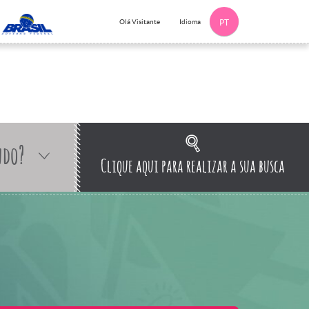
Idioma
Olá Visitante
PT
ndo?
Clique aqui para realizar a sua busca