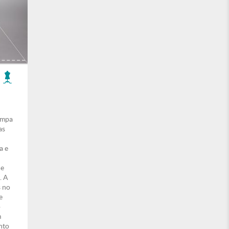
ampa
as
a e
de
. A
s no
e
o
m
nto