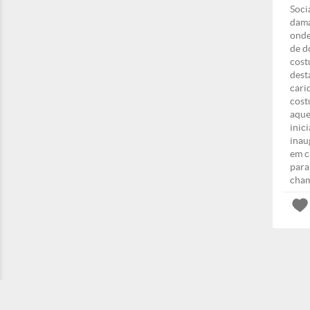
Soci
dama
onde
de d
cost
dest
cari
cost
aque
inic
inau
em c
para
cham