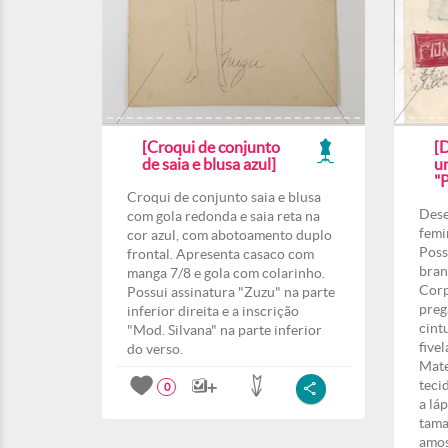
[Croqui de conjunto
[
de saia e blusa azul]
u
"P
Croqui de conjunto saia e blusa
Dese
com gola redonda e saia reta na
femi
cor azul, com abotoamento duplo
Poss
frontal. Apresenta casaco com
bran
manga 7/8 e gola com colarinho.
Corp
Possui assinatura "Zuzu" na parte
preg
inferior direita e a inscrição
cint
"Mod. Silvana" na parte inferior
five
do verso.
Mate
teci
0
a lá
tama
amos