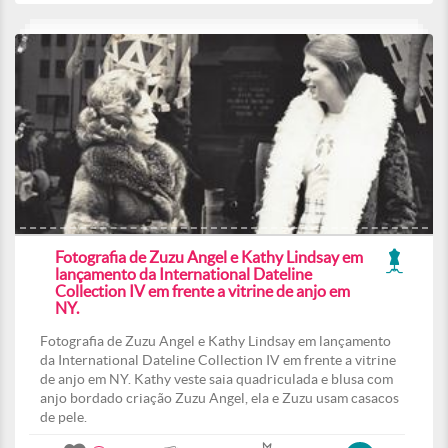
Fotografia de Zuzu Angel e Kathy Lindsay em
lançamento da International Dateline
Collection IV em frente a vitrine de anjo em
NY.
Fotografia de Zuzu Angel e Kathy Lindsay em lançamento
da International Dateline Collection IV em frente a vitrine
de anjo em NY. Kathy veste saia quadriculada e blusa com
anjo bordado criação Zuzu Angel, ela e Zuzu usam casacos
de pele.