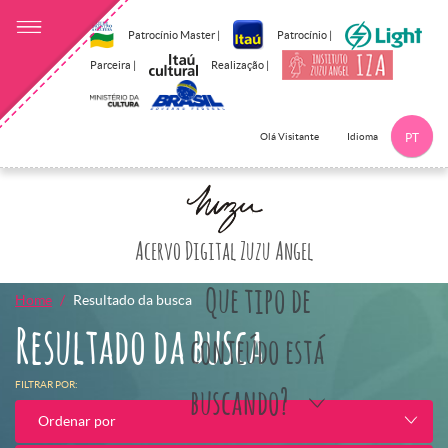
Patrocínio Master |
Patrocínio |
Parceira |
Realização |
Idioma
Olá Visitante
PT
Clique aqui p
Acervo Digital Zuzu Angel
Que tipo de
Home
Resultado da busca
Resultado da busca
conteúdo está
FILTRAR POR:
buscando?
Ordenar por