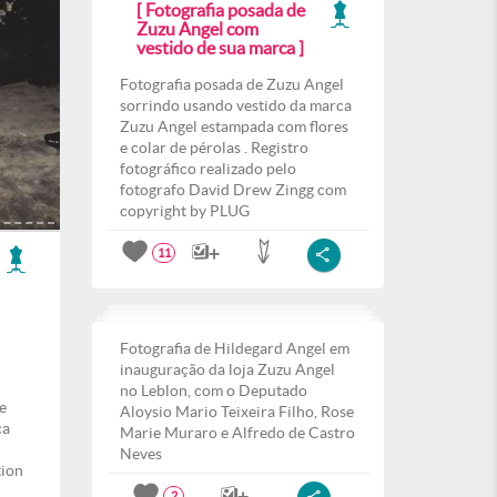
[ Fotografia posada de
Zuzu Angel com
vestido de sua marca ]
Fotografia posada de Zuzu Angel
sorrindo usando vestido da marca
Zuzu Angel estampada com flores
e colar de pérolas . Registro
fotográfico realizado pelo
fotografo David Drew Zingg com
copyright by PLUG
11
Fotografia de Hildegard Angel em
inauguração da loja Zuzu Angel
no Leblon, com o Deputado
e
Aloysio Mario Teixeira Filho, Rose
ca
Marie Muraro e Alfredo de Castro
Neves
tion
2