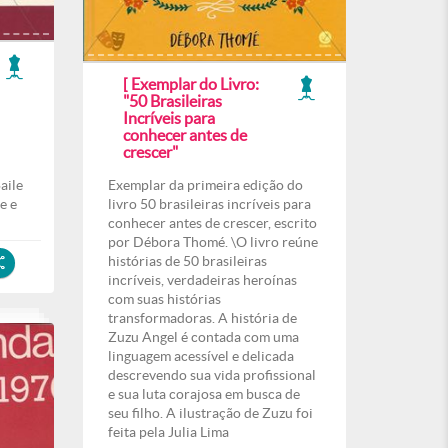
[ Exemplar do Livro:
"50 Brasileiras
Incríveis para
conhecer antes de
crescer"
aile
Exemplar da primeira edição do
e e
livro 50 brasileiras incríveis para
conhecer antes de crescer, escrito
por Débora Thomé. \O livro reúne
histórias de 50 brasileiras
incríveis, verdadeiras heroínas
com suas histórias
transformadoras. A história de
Zuzu Angel é contada com uma
linguagem acessível e delicada
descrevendo sua vida profissional
e sua luta corajosa em busca de
seu filho. A ilustração de Zuzu foi
feita pela Julia Lima