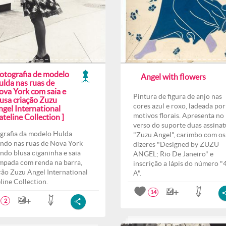
Fotografia de modelo
Angel with flowers
ulda nas ruas de
ova York com saia e
Pintura de figura de anjo nas
lusa criação Zuzu
cores azul e roxo, ladeada por
ngel International
motivos florais. Apresenta no
teline Collection ]
verso do suporte duas assinat
grafia da modelo Hulda
"Zuzu Angel", carimbo com os
ndo nas ruas de Nova York
dizeres "Designed by ZUZU
indo blusa ciganinha e saia
ANGEL; Rio De Janeiro" e
mpada com renda na barra,
inscrição a lápis do número "
ção Zuzu Angel International
A".
line Collection.
14
2