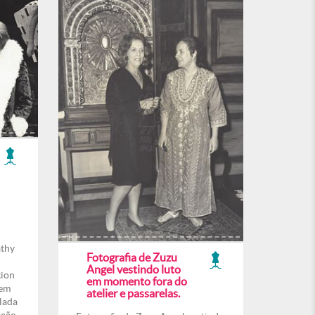
athy
Fotografia de Zuzu
Angel vestindo luto
tion
em momento fora do
 em
atelier e passarelas.
lada