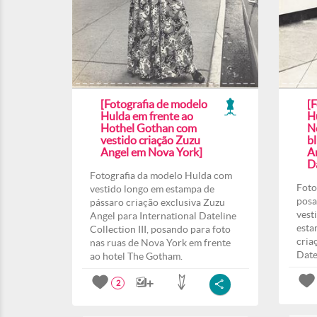
[Fotografia de modelo
[
Hulda em frente ao
H
Hothel Gothan com
N
vestido criação Zuzu
b
Angel em Nova York]
A
Da
Fotografia da modelo Hulda com
Foto
vestido longo em estampa de
posa
pássaro criação exclusiva Zuzu
vest
Angel para International Dateline
esta
Collection III, posando para foto
cria
nas ruas de Nova York em frente
Date
ao hotel The Gotham.
2