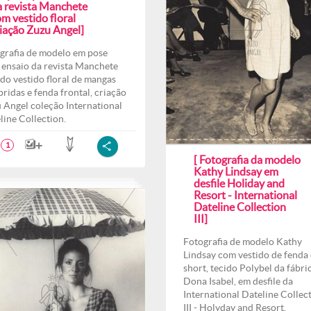
a revista Manchete
m vestido floral
riação Zuzu Angel]
grafia de modelo em pose
 ensaio da revista Manchete
do vestido floral de mangas
ridas e fenda frontal, criação
 Angel coleção International
line Collection.
1
[ Fotografia da modelo
Kathy Lindsay em
desfile Holiday and
Resort - International
Dateline Collection
III]
Fotografia de modelo Kathy
Lindsay com vestido de fenda 
short, tecido Polybel da fábri
Dona Isabel, em desfile da
International Dateline Collec
III - Holyday and Resort.