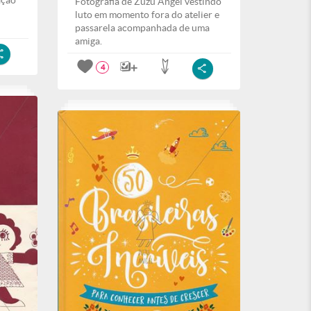
ação
Fotografia de Zuzu Angel vestindo
luto em momento fora do atelier e
passarela acompanhada de uma
amiga.
4