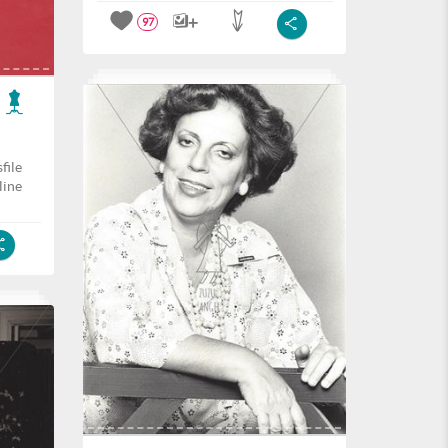
97
file
line