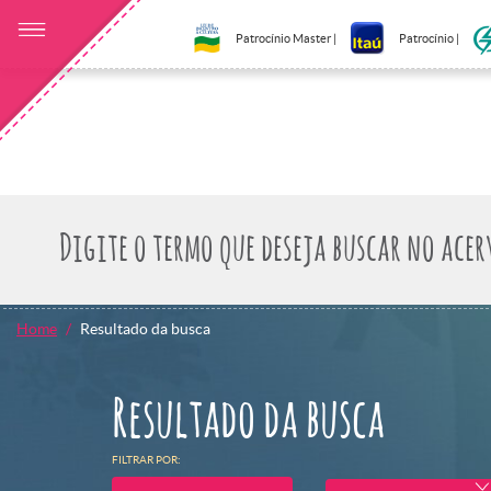
Patrocínio Master |
Patrocínio |
Home
Resultado da busca
Resultado da busca
FILTRAR POR: