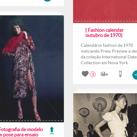
[ Fashion calendar
outubro de 1970]
Calendário fashion de 1970
indicando Press Preview e des
da coleção International Date
Collection em Nova York
2
Fotografia de modelo
m pose para ensaio