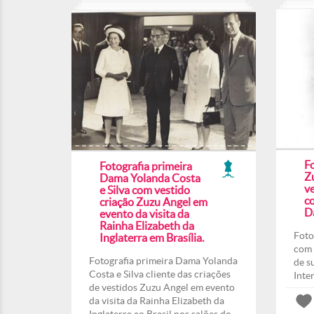
F
Fotografia primeira
Z
Dama Yolanda Costa
ve
e Silva com vestido
co
criação Zuzu Angel em
Da
evento da visita da
Rainha Elizabeth da
Foto
Inglaterra em Brasília.
com 
Fotografia primeira Dama Yolanda
de s
Costa e Silva cliente das criações
Inte
de vestidos Zuzu Angel em evento
da visita da Rainha Elizabeth da