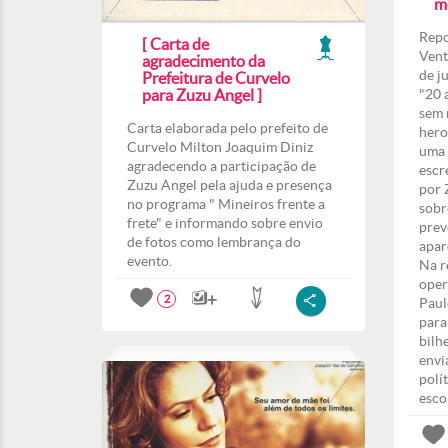
m
Repo
[ Carta de
Vent
agradecimento da
de j
Prefeitura de Curvelo
para Zuzu Angel ]
"20 
sem 
Carta elaborada pelo prefeito de
hero
Curvelo Milton Joaquim Diniz
uma 
agradecendo a participação de
escr
Zuzu Angel pela ajuda e presença
por 
no programa " Mineiros frente a
sobr
frete" e informando sobre envio
prev
de fotos como lembrança do
apar
evento.
Na r
oper
2
Paul
para
bilh
envi
polí
esco