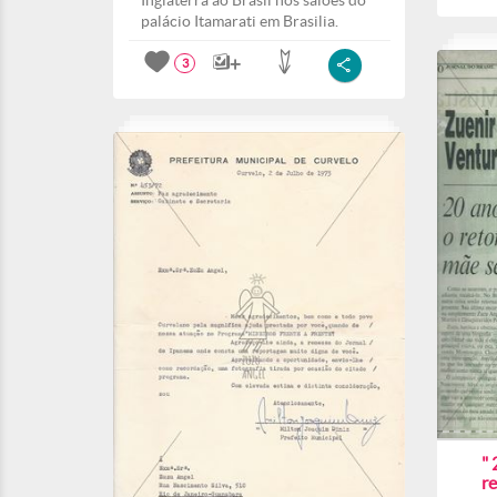
Inglaterra ao Brasil nos salões do
palácio Itamarati em Brasilia.
3
" 
r