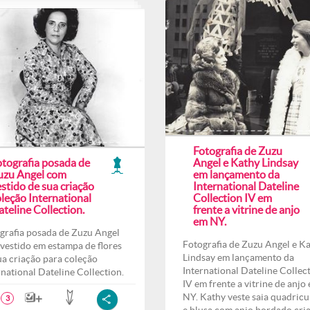
Fotografia de Zuzu
otografia posada de
Angel e Kathy Lindsay
uzu Angel com
em lançamento da
stido de sua criação
International Dateline
leção International
Collection IV em
teline Collection.
frente a vitrine de anjo
em NY.
grafia posada de Zuzu Angel
Fotografia de Zuzu Angel e K
vestido em estampa de flores
Lindsay em lançamento da
ua criação para coleção
International Dateline Collec
rnational Dateline Collection.
IV em frente a vitrine de anjo
NY. Kathy veste saia quadricu
3