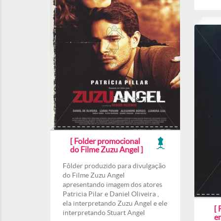
[ Folder promocional
do Filme Zuzu Angel ]
Fôlder produzido para divulgação
do Filme Zuzu Angel
apresentando imagem dos atores
Patricia Pilar e Daniel Oliveira ,
ela interpretando Zuzu Angel e ele
[ 
interpretando Stuart Angel
e