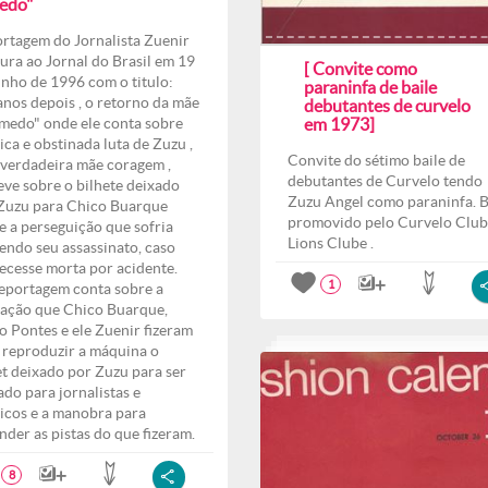
edo"
rtagem do Jornalista Zuenir
ura ao Jornal do Brasil em 19
[ Convite como
unho de 1996 com o titulo:
paraninfa de baile
anos depois , o retorno da mãe
debutantes de curvelo
medo" onde ele conta sobre
em 1973]
ica e obstinada luta de Zuzu ,
Convite do sétimo baile de
verdadeira mãe coragem ,
debutantes de Curvelo tendo
eve sobre o bilhete deixado
Zuzu Angel como paraninfa. B
Zuzu para Chico Buarque
promovido pelo Curvelo Club
e a perseguição que sofria
Lions Clube .
endo seu assassinato, caso
ecesse morta por acidente.
1
eportagem conta sobre a
ação que Chico Buarque,
o Pontes e ele Zuenir fizeram
 reproduzir a máquina o
et deixado por Zuzu para ser
ado para jornalistas e
ticos e a manobra para
nder as pistas do que fizeram.
8