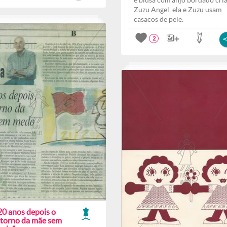
e blusa com anjo bordado cri
Zuzu Angel, ela e Zuzu usam
casacos de pele.
2
20 anos depois o
etorno da mãe sem