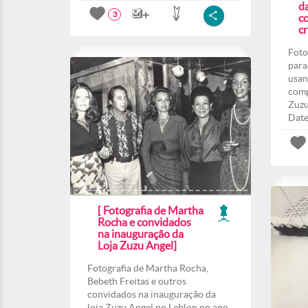
d
3
co
c
Foto
para
usan
comp
Zuzu
Date
[ Fotografia de Martha
Rocha e convidados
na inauguração da
Loja Zuzu Angel]
Fotografia de Martha Rocha,
Bebeth Freitas e outros
convidados na inauguração da
loja Zuzu Angel no Leblon no ano