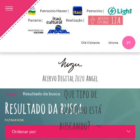
Patrocínio Master |
Patrocínio |
Parceira |
Realização |
Idioma
Olá Visitante
PT
Clique aqui p
Acervo Digital Zuzu Angel
Que tipo de
Home
Resultado da busca
Resultado da busca
conteúdo está
FILTRAR POR:
buscando?
Ordenar por