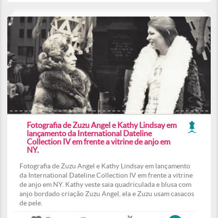
Fotografia de Zuzu Angel e Kathy Lindsay em
lançamento da International Dateline
Collection IV em frente a vitrine de anjo em
NY.
Fotografia de Zuzu Angel e Kathy Lindsay em lançamento
da International Dateline Collection IV em frente a vitrine
de anjo em NY. Kathy veste saia quadriculada e blusa com
anjo bordado criação Zuzu Angel, ela e Zuzu usam casacos
de pele.