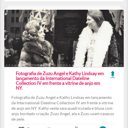
Fotografia de Zuzu Angel e Kathy Lindsay em
lançamento da International Dateline
Collection IV em frente a vitrine de anjo em
NY.
Fotografia de Zuzu Angel e Kathy Lindsay em lançamento
da International Dateline Collection IV em frente a vitrine
de anjo em NY. Kathy veste saia quadriculada e blusa com
anjo bordado criação Zuzu Angel, ela e Zuzu usam casacos
de pele.