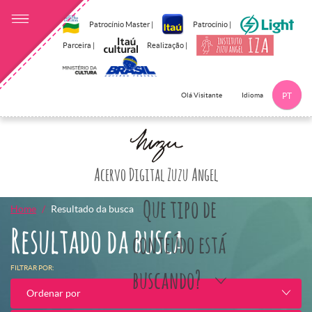
Patrocínio Master |
Patrocínio |
Parceira |
Realização |
Idioma
Olá Visitante
PT
Clique aqui p
Acervo Digital Zuzu Angel
Que tipo de
Home
Resultado da busca
Resultado da busca
conteúdo está
FILTRAR POR:
buscando?
Ordenar por